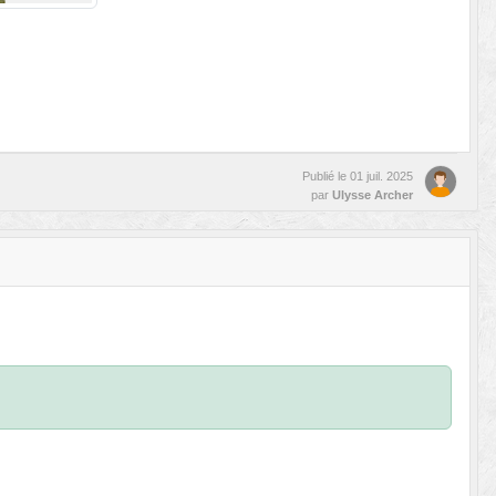
Publié le
01 juil. 2025
par
Ulysse Archer