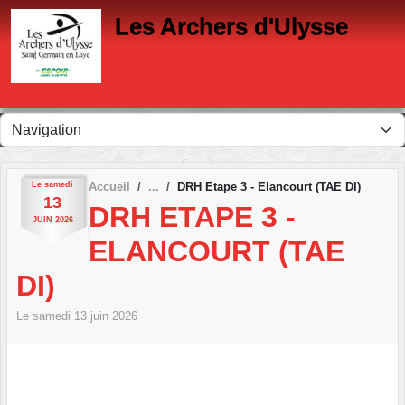
Panneau de gestion des cookies
Les Archers d'Ulysse
Le
samedi
Accueil
DRH Etape 3 - Elancourt (TAE DI)
13
DRH ETAPE 3 -
JUIN
2026
ELANCOURT (TAE
DI)
Le
samedi
13
juin
2026